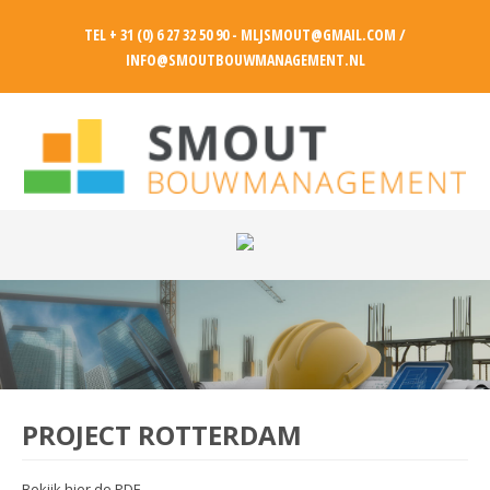
TEL + 31 (0) 6 27 32 50 90 - MLJSMOUT@GMAIL.COM /
INFO@SMOUTBOUWMANAGEMENT.NL
PROJECT ROTTERDAM
Bekijk hier de PDF