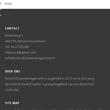
Actueel
Vacatures
Contact
CONTACT
Molenweg 3
4681 RA, Nieuw-Vossemeer
Tel: 06-27325090
mljsmout@gmail.com
info@smoutbouwmanagement.nl
OVER ONS
Smout Bouwmanagement is opgericht in 2013 en is een jong
dynamisch bedrijf welke u graag begeleid van uw droom tot
realisatie.
SITE MAP