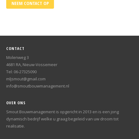
NEEM CONTACT OP
CONTACT
Molenweg 3
4681 RA, Nieuw-Vossemeer
Tel: 06-27325090
mljsmout@gmail.com
info@smoutbouwmanagement.nl
OVER ONS
Smout Bouwmanagement is opgericht in 2013 en is een jong
dynamisch bedrijf welke u graag begeleid van uw droom tot
realisatie.