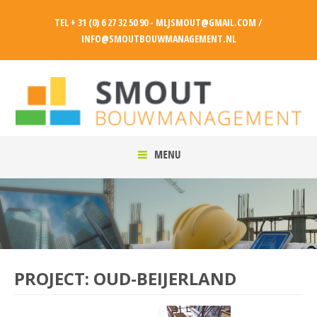
TEL + 31 (0) 6 27 32 50 90 - MLJSMOUT@GMAIL.COM /
INFO@SMOUTBOUWMANAGEMENT.NL
PROJECT: OUD-BEIJERLAND